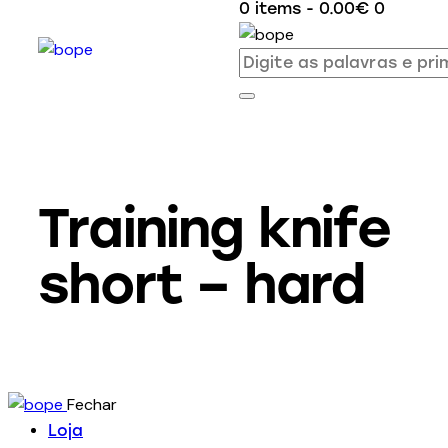
0 items
-
0.00€
0
Training knife
short – hard
Fechar
Loja