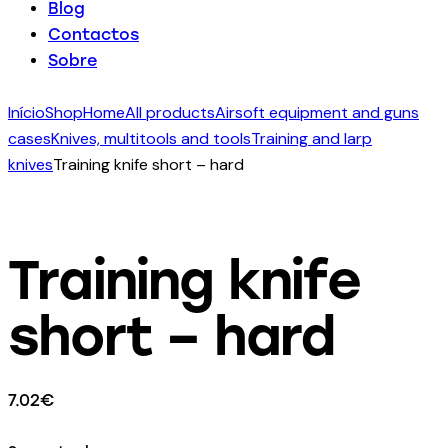
Blog
Contactos
Sobre
Início
Shop
Home
All products
Airsoft equipment and guns
cases
Knives, multitools and tools
Training and larp
knives
Training knife short – hard
Training knife
short – hard
7.02
€