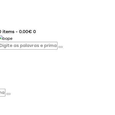
0 items
-
0.00€
0