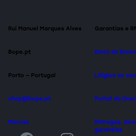
Rui Manuel Marques Alves
Garantias e R
Bope.pt
Envio de Enc
Porto — Portugal
Litígios ao c
shop@bope.pt
Portal da Que
Marcas
Entregas, dev
garantias