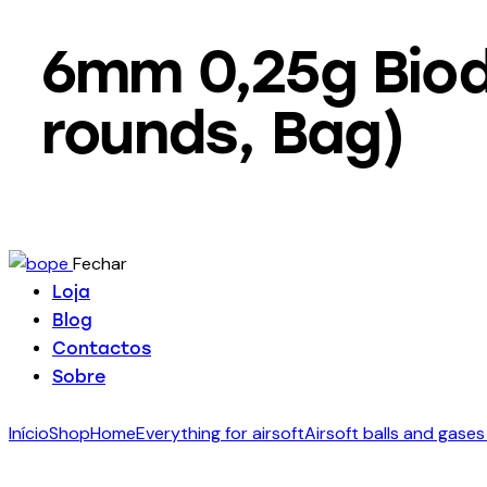
6mm 0,25g Biod
rounds, Bag)
Fechar
Loja
Blog
Contactos
Sobre
Início
Shop
Home
Everything for airsoft
Airsoft balls and gases