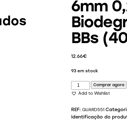
6mm 0,
Biodegr
ados
BBs (40
12.66
€
93 em stock
Comprar agora
Add to Wishlist
GUARD551
REF:
Categor
Identificação do produ