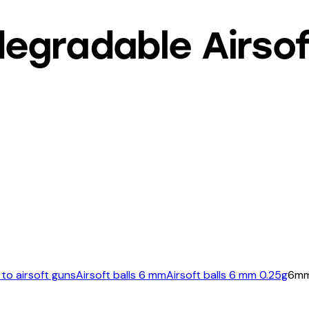
egradable Airso
 to airsoft guns
Airsoft balls 6 mm
Airsoft balls 6 mm 0.25g
6mm