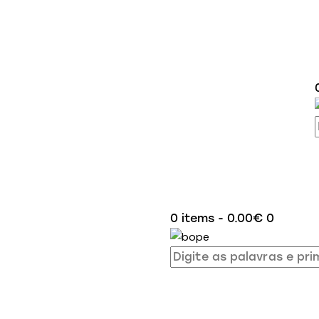
0 items
-
0.00€
0