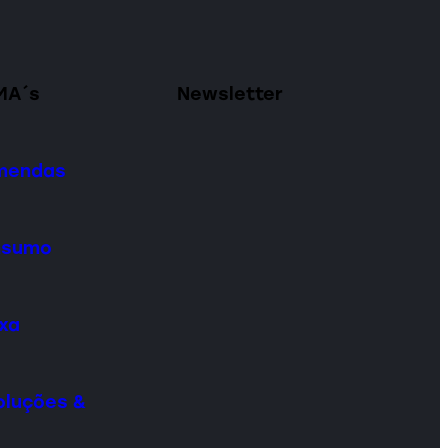
MA´s
Newsletter
omendas
onsumo
ixa
oluções &