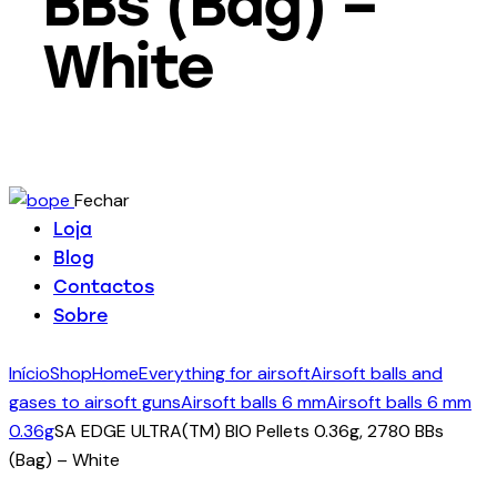
BBs (Bag) –
White
Fechar
Loja
Blog
Contactos
Sobre
Início
Shop
Home
Everything for airsoft
Airsoft balls and
gases to airsoft guns
Airsoft balls 6 mm
Airsoft balls 6 mm
0.36g
SA EDGE ULTRA(TM) BIO Pellets 0.36g, 2780 BBs
(Bag) – White