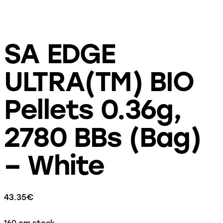
SA EDGE
ULTRA(TM) BIO
Pellets 0.36g,
2780 BBs (Bag)
– White
43.35
€