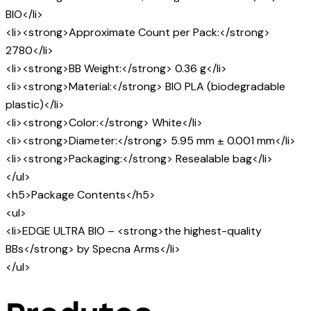
BIO</li>
<li><strong>Approximate Count per Pack:</strong>
2780</li>
<li><strong>BB Weight:</strong> 0.36 g</li>
<li><strong>Material:</strong> BIO PLA (biodegradable
plastic)</li>
<li><strong>Color:</strong> White</li>
<li><strong>Diameter:</strong> 5.95 mm ± 0.001 mm</li>
<li><strong>Packaging:</strong> Resealable bag</li>
</ul>
<h5>Package Contents</h5>
<ul>
<li>EDGE ULTRA BIO – <strong>the highest-quality
BBs</strong> by Specna Arms</li>
</ul>