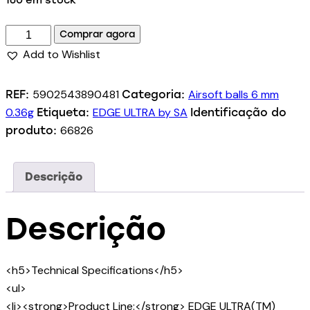
160 em stock
Comprar agora
Add to Wishlist
5902543890481
Airsoft balls 6 mm
REF:
Categoria:
0.36g
EDGE ULTRA by SA
Etiqueta:
Identificação do
66826
produto:
Descrição
Descrição
<h5>Technical Specifications</h5>
<ul>
<li><strong>Product Line:</strong> EDGE ULTRA(TM)