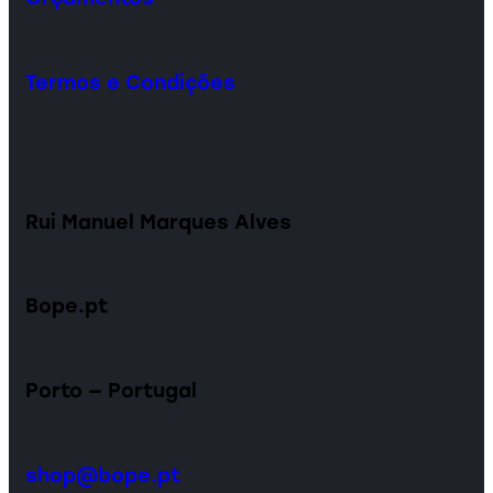
Termos e Condições
Rui Manuel Marques Alves
Bope.pt
Porto — Portugal
shop@bope.pt