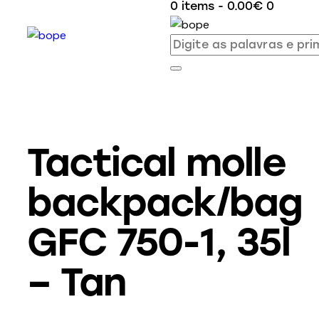
0 items
-
0.00€
0
Tactical molle
backpack/bag
GFC 750-1, 35l
– Tan