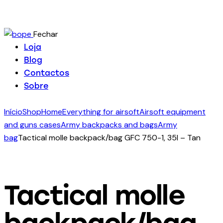
Fechar
Loja
Blog
Contactos
Sobre
Início
Shop
Home
Everything for airsoft
Airsoft equipment
and guns cases
Army backpacks and bags
Army
bag
Tactical molle backpack/bag GFC 750-1, 35l – Tan
Tactical molle
backpack/bag