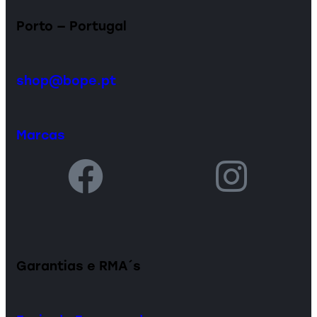
Porto — Portugal
shop@bope.pt
Marcas
Garantias e RMA´s