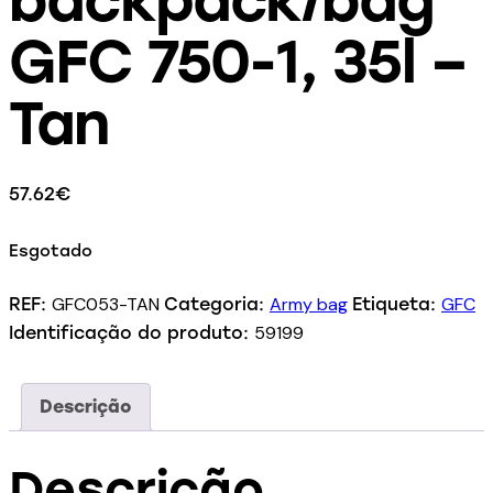
GFC 750-1, 35l –
Tan
57.62
€
Esgotado
GFC053-TAN
Army bag
GFC
REF:
Categoria:
Etiqueta:
59199
Identificação do produto:
Descrição
Descrição