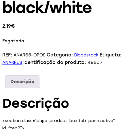
black/white
2.19
€
Esgotado
ANAR65-OPOS
Bloodstock
REF:
Categoria:
Etiqueta:
ANAREUS
49607
Identificação do produto:
Descrição
Descrição
<section class=”page-product-box tab-pane active”
id=”tab2″>