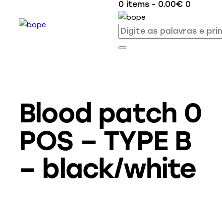
0 items
-
0.00€
0
Blood patch 0
POS – TYPE B
– black/white