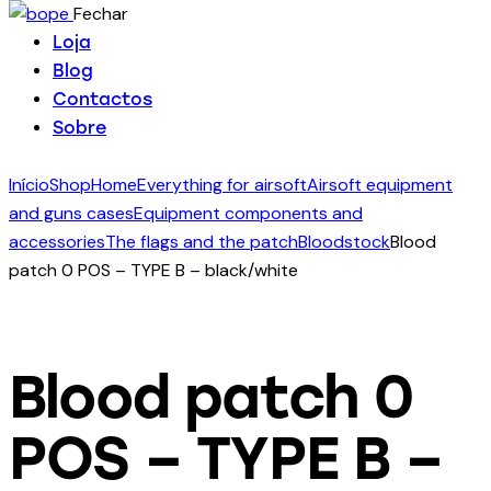
Fechar
Loja
Blog
Contactos
Sobre
Início
Shop
Home
Everything for airsoft
Airsoft equipment
and guns cases
Equipment components and
accessories
The flags and the patch
Bloodstock
Blood
patch 0 POS – TYPE B – black/white
Blood patch 0
POS – TYPE B –