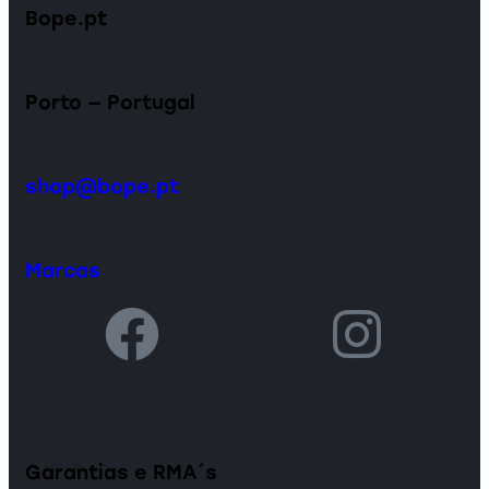
Bope.pt
Porto — Portugal
shop@bope.pt
Marcas
Garantias e RMA´s