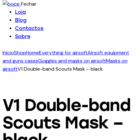
Fechar
Loja
Blog
Contactos
Sobre
Início
Shop
Home
Everything for airsoft
Airsoft equipment
and guns cases
Goggles and masks on airsoft
Masks on
airsoft
V1 Double-band Scouts Mask – black
V1 Double-band
Scouts Mask –
black