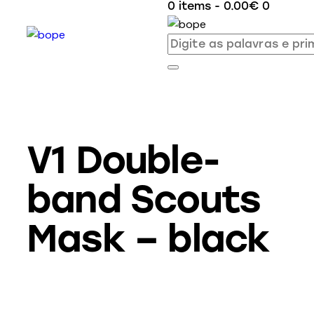
0 items
-
0.00€
0
V1 Double-
band Scouts
Mask – black