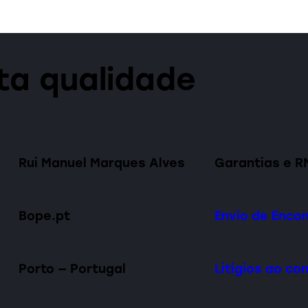
lta qualidade
Rui Manuel Marques Alves
Garantias e R
Bope.pt
Envio de Enc
Porto — Portugal
Litígios ao c