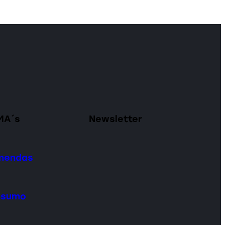
MA´s
Newsletter
omendas
onsumo