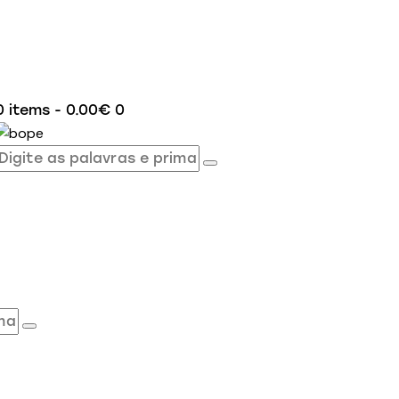
0 items
-
0.00€
0