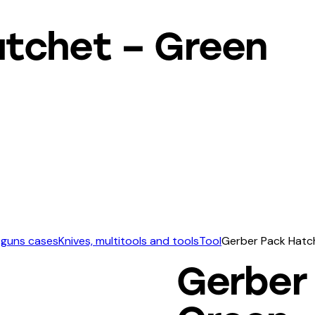
tchet – Green
 guns cases
Knives, multitools and tools
Tool
Gerber Pack Hatc
Gerber