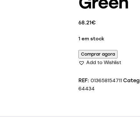
Green
68.21
€
1 em stock
Comprar agora
Add to Wishlist
013658154711
REF:
Categ
64434