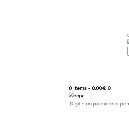
0 items
-
0.00€
0