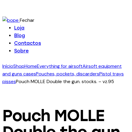
Fechar
Loja
Blog
Contactos
Sobre
Início
Shop
Home
Everything for airsoft
Airsoft equipment
and guns cases
Pouches, pockets, discarders
Pistol trays
pisses
Pouch MOLLE Double the gun. stocks. – vz.95
Pouch MOLLE
Double the gun.