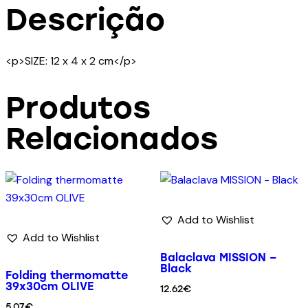
Descrição
<p>SIZE: 12 x 4 x 2 cm</p>
Produtos
Relacionados
Add to Wishlist
Add to Wishlist
Balaclava MISSION –
Black
Folding thermomatte
39x30cm OLIVE
12.62
€
5.07
€