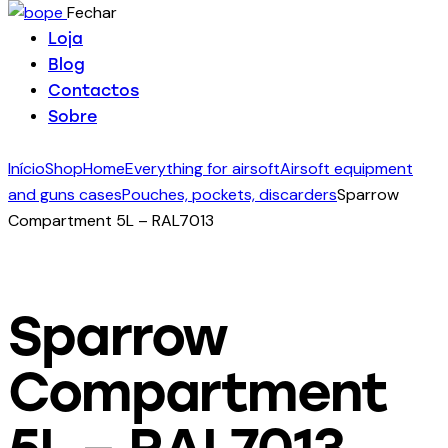
Fechar
Loja
Blog
Contactos
Sobre
Início
Shop
Home
Everything for airsoft
Airsoft equipment
and guns cases
Pouches, pockets, discarders
Sparrow
Compartment 5L – RAL7013
Sparrow
Compartment
5L – RAL7013