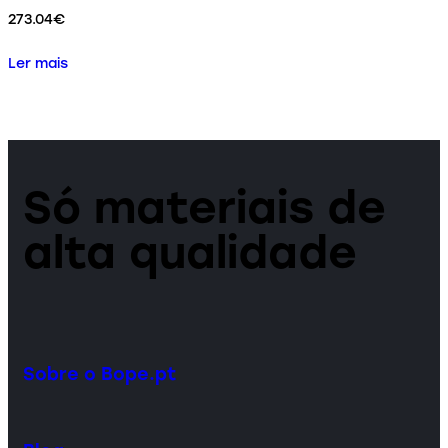
273.04
€
Ler mais
Só materiais de
alta qualidade
Sobre o Bope.pt