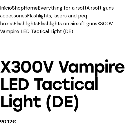
Início
Shop
Home
Everything for airsoft
Airsoft guns
accessories
Flashlights, lasers and peq
boxes
Flashlights
Flashlights on airsoft guns
X300V
Vampire LED Tactical Light (DE)
X300V Vampire
LED Tactical
Light (DE)
90.12
€