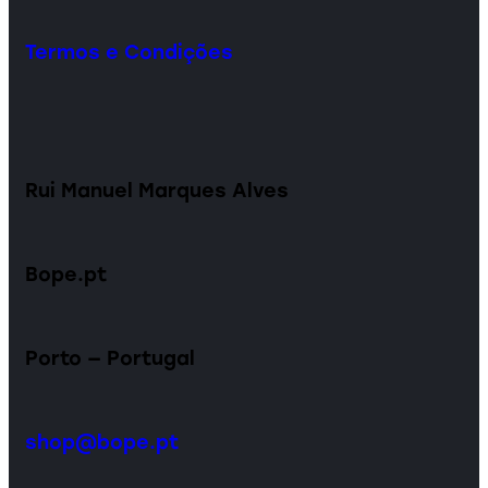
Termos e Condições
Rui Manuel Marques Alves
Bope.pt
Porto — Portugal
shop@bope.pt