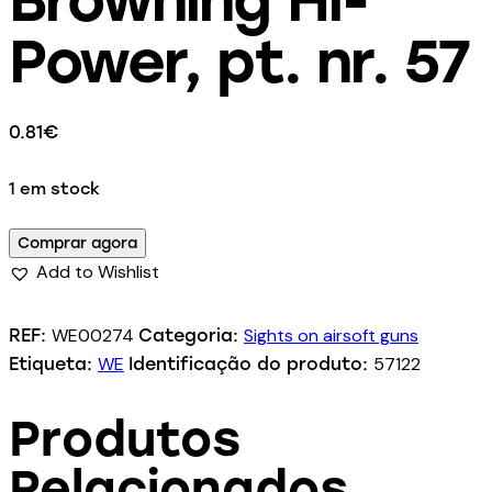
Power, pt. nr. 57
0.81
€
1 em stock
Comprar agora
Add to Wishlist
WE00274
Sights on airsoft guns
REF:
Categoria:
WE
57122
Etiqueta:
Identificação do produto:
Produtos
Relacionados