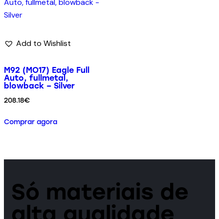
Add to Wishlist
M92 (MO17) Eagle Full
Auto, fullmetal,
blowback – Silver
208.18
€
Comprar agora
Só materiais de
alta qualidade