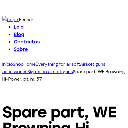
Fechar
Loja
Blog
Contactos
Sobre
Início
Shop
Home
Everything for airsoft
Airsoft guns
accessories
Sights on airsoft guns
Spare part, WE Browning
Hi-Power, pt. nr. 57
Spare part, WE
Browning Hi-