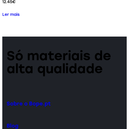
12.45
€
Ler mais
Só materiais de
alta qualidade
Sobre o Bope.pt
Blog