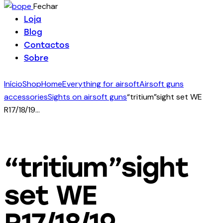
Fechar
Loja
Blog
Contactos
Sobre
Início
Shop
Home
Everything for airsoft
Airsoft guns
accessories
Sights on airsoft guns
“tritium”sight set WE
R17/18/19…
“tritium”sight
set WE
R17/18/19…