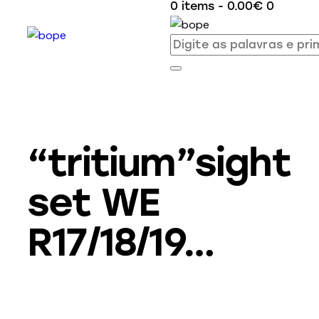
0 items
-
0.00€
0
“tritium”sight
set WE
R17/18/19…