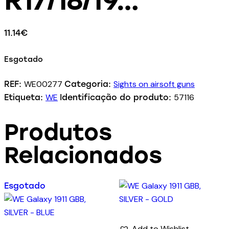
11.14
€
Esgotado
WE00277
Sights on airsoft guns
REF:
Categoria:
WE
57116
Etiqueta:
Identificação do produto:
Produtos
Relacionados
Esgotado
Add to Wishlist