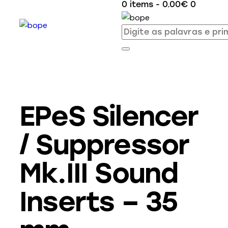
0 items
-
0.00€
0
EPeS Silencer
/ Suppressor
Mk.III Sound
Inserts – 35