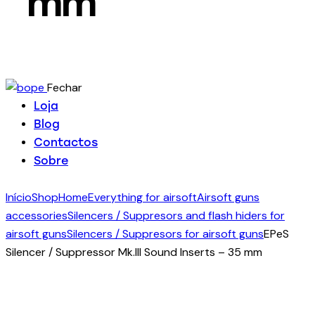
mm
Fechar
Loja
Blog
Contactos
Sobre
Início
Shop
Home
Everything for airsoft
Airsoft guns
accessories
Silencers / Suppresors and flash hiders for
airsoft guns
Silencers / Suppresors for airsoft guns
EPeS
Silencer / Suppressor Mk.III Sound Inserts – 35 mm