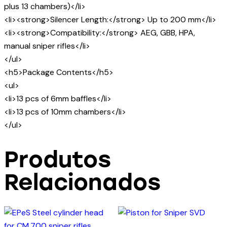
plus 13 chambers)</li>
<li><strong>Silencer Length:</strong> Up to 200 mm</li>
<li><strong>Compatibility:</strong> AEG, GBB, HPA,
manual sniper rifles</li>
</ul>
<h5>Package Contents</h5>
<ul>
<li>13 pcs of 6mm baffles</li>
<li>13 pcs of 10mm chambers</li>
</ul>
Produtos
Relacionados