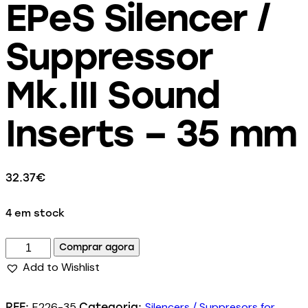
EPeS Silencer /
Suppressor
Mk.III Sound
Inserts – 35 mm
32.37
€
4 em stock
Comprar agora
Add to Wishlist
E226-35
Silencers / Suppresors for
REF:
Categoria: