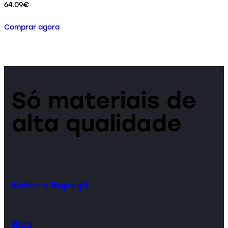
64.09
€
Comprar agora
Só materiais de
alta qualidade
Sobre o Bope.pt
Blog