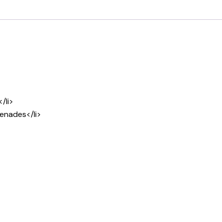
/li>
renades</li>