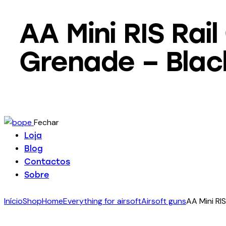
AA Mini RIS Ra
Grenade – Blac
Fechar
Loja
Blog
Contactos
Sobre
Início
Shop
Home
Everything for airsoft
Airsoft guns
AA Mini RI