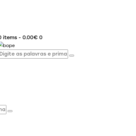
0 items
-
0.00€
0