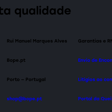
lta qualidade
Rui Manuel Marques Alves
Garantias e R
Bope.pt
Envio de Enc
Porto — Portugal
Litígios ao c
shop@bope.pt
Portal da Que