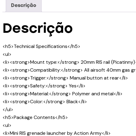
Descrição
Descrição
<h5>Technical Specifications</h5>
<ul>
<li><strong>Mount type:</strong> 20mm RIS rail (Picatinny)<
<li><strong>Compatibility:</strong> All airsoft 40mm gas g
<li><strong>Trigger:</strong> Manual button at rear</li>
<li><strong>Safety:</strong> Yes</li>
<li><strong>Material:</strong> Polymer and metal</li>
<li><strong>Color:</strong> Black</li>
</ul>
<h5>Package Contents</h5>
<ul>
<li>Mini RIS grenade launcher by Action Army</li>