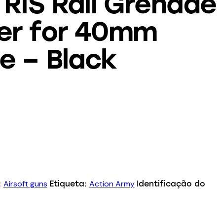
 RIS Rail Grenade
er for 40mm
e – Black
Airsoft guns
Action Army
:
Etiqueta:
Identificação do