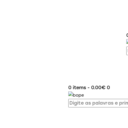
0 items
-
0.00€
0