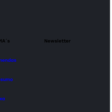
MA´s
Newsletter
omendas
onsumo
ixa