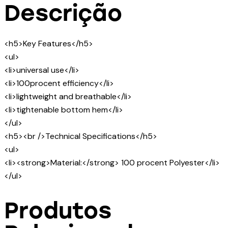
Descrição
<h5>Key Features</h5>
<ul>
<li>universal use</li>
<li>100procent efficiency</li>
<li>lightweight and breathable</li>
<li>tightenable bottom hem</li>
</ul>
<h5><br />Technical Specifications</h5>
<ul>
<li><strong>Material:</strong> 100 procent Polyester</li>
</ul>
Produtos