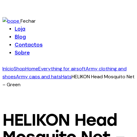
Fechar
Loja
Blog
Contactos
Sobre
Início
Shop
Home
Everything for airsoft
Army clothing and
shoes
Army caps and hats
Hats
HELIKON Head Mosquito Net
– Green
HELIKON Head
Mosquito Net –