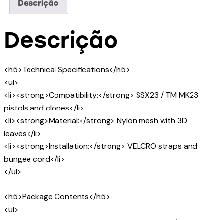
Descrição
Descrição
<h5>Technical Specifications</h5>
<ul>
<li><strong>Compatibility:</strong> SSX23 / TM MK23
pistols and clones</li>
<li><strong>Material:</strong> Nylon mesh with 3D
leaves</li>
<li><strong>Installation:</strong> VELCRO straps and
bungee cord</li>
</ul>
<h5>Package Contents</h5>
<ul>