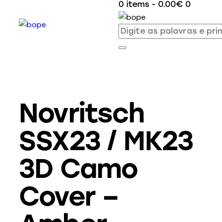
0 items
-
0.00€
0
Novritsch
SSX23 / MK23
3D Camo
Cover –