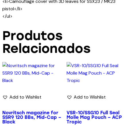
<li>Camouflage cover with 3D leaves for SSX23 / MK23
pistol</li>
</ul>
Produtos
Relacionados
Add to Wishlist
Add to Wishlist
Novritsch magazine for
VSR-10/SSG10 Full Seal
SSR9 120 BBs, Mid-Cap –
Molle Mag Pouch – ACP
Black
Tropic