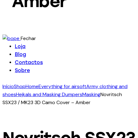
Amber
Fechar
Loja
Blog
Contactos
Sobre
Início
Shop
Home
Everything for airsoft
Army clothing and
shoes
Hejkals and Masking Dumpers
Masking
Novritsch
SSX23 / MK23 3D Camo Cover – Amber
Novritsch SSX23