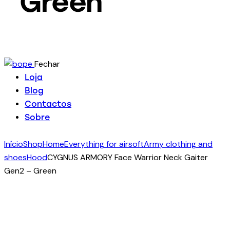
Green
Fechar
Loja
Blog
Contactos
Sobre
Início
Shop
Home
Everything for airsoft
Army clothing and
shoes
Hood
CYGNUS ARMORY Face Warrior Neck Gaiter
Gen2 – Green