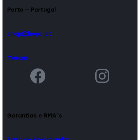
Porto — Portugal
shop@bope.pt
Marcas
Garantias e RMA´s
Envio de Encomendas