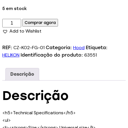
5 em stock
Comprar agora
Add to Wishlist
CZ-KO2-FG-01
Hood
REF:
Categoria:
Etiqueta:
HELIKON
63551
Identificação do produto:
Descrição
Descrição
<h5>Technical Specifications</h5>
<ul>
<li><strong>Size:</strong> Universal size</li>