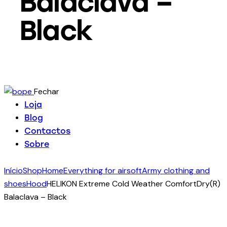
Balaclava –
Black
Fechar
Loja
Blog
Contactos
Sobre
Início
Shop
Home
Everything for airsoft
Army clothing and
shoes
Hood
HELIKON Extreme Cold Weather ComfortDry(R)
Balaclava – Black