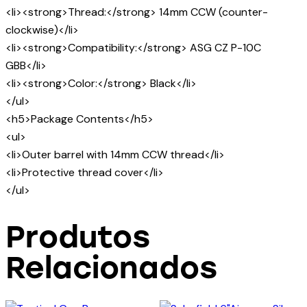
<li><strong>Thread:</strong> 14mm CCW (counter-
clockwise)</li>
<li><strong>Compatibility:</strong> ASG CZ P-10C
GBB</li>
<li><strong>Color:</strong> Black</li>
</ul>
<h5>Package Contents</h5>
<ul>
<li>Outer barrel with 14mm CCW thread</li>
<li>Protective thread cover</li>
</ul>
Produtos
Relacionados