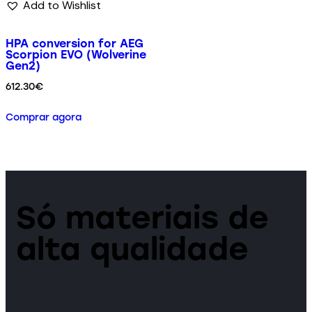
Add to Wishlist
HPA conversion for AEG
Scorpion EVO (Wolverine
Gen2)
612.30
€
Comprar agora
Só materiais de
alta qualidade