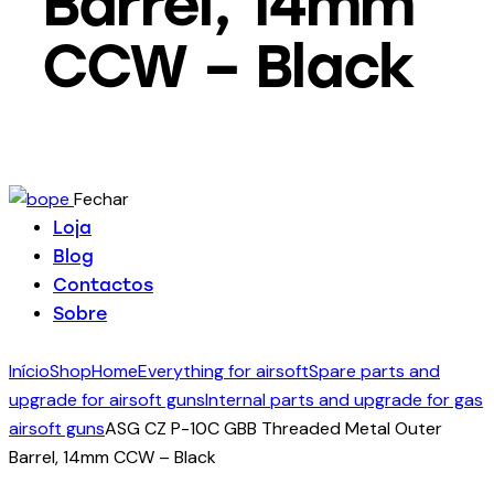
Barrel, 14mm
CCW – Black
Fechar
Loja
Blog
Contactos
Sobre
Início
Shop
Home
Everything for airsoft
Spare parts and
upgrade for airsoft guns
Internal parts and upgrade for gas
airsoft guns
ASG CZ P-10C GBB Threaded Metal Outer
Barrel, 14mm CCW – Black