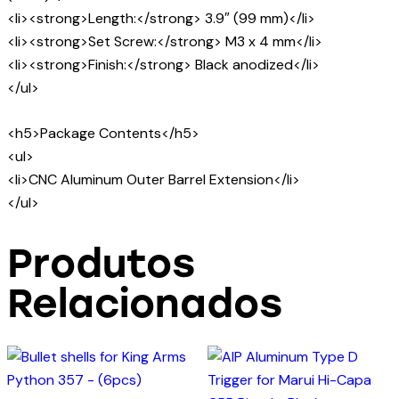
<li><strong>Length:</strong> 3.9″ (99 mm)</li>
<li><strong>Set Screw:</strong> M3 x 4 mm</li>
<li><strong>Finish:</strong> Black anodized</li>
</ul>
<h5>Package Contents</h5>
<ul>
<li>CNC Aluminum Outer Barrel Extension</li>
</ul>
Produtos
Relacionados