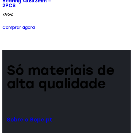
Bearing 4x8x3mm –
2PCS
7.96
€
Comprar agora
Só materiais de
alta qualidade
Sobre o Bope.pt