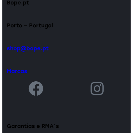
Bope.pt
Porto — Portugal
shop@bope.pt
Marcas
Garantias e RMA´s